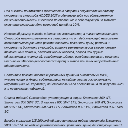
Под выгодой понимаются фактические затраты покупателя на оплату
стоимости снегохода AODES 2027 модельного года при одновременном
снижении стоимости снегохода по сравнению с действующей на момент
окончательного расчёта розничной ценой на 10%.
Итоговый размер выгоды в денежном эквиваленте, а также итоговая цена
Снегохода могут изменяться в зависимости от действующей на момент
окончательного расчёта рекомендованной розничной цены, региона и
стоимости доставки снегохода, а также изменения курса валют, ставок
таможенных пошлин, введения новых налогов, сборов или других
обязательных платежей, вследствие издания государственными органами
Российской Федерации соответствующих актов или иных непредвиденных
обстоятельств.
Сведения о рекомендованных розничных ценах на снегоходы AODES,
участвующих в Акции, содержащиеся на сайте, носят исключительно
информационный характер, действительны по состоянию на 01 августа 2026
г. и не являются офертой.
Список моделей Снегоходов, участвующих в акции: Snowcross 800 WT,
Snowcross 800 SWT SC, Snowcross 800 SWT LTS, Snowcross 900 WT, Snowcross
900 SWT SC, Snowcross 900 SWT LTS, Snowcross 900T WT, Snowcross 900T SWT
SC.
Выгода в размере 115 290 рублей рассчитана на модель снегохода Snowcross
900T SWT SC исходя из рекомендованной розничной цены, действующей на 01