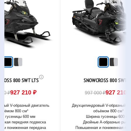
ROSS 800 SWT LTS
SNOWCROSS 800 SWT S
927 210 ₽
927 210 
000 ₽
997 000 ₽
овый V-образный двигатель
Двухцилиндровый V-образный дв
бъёмом 800 см³
объёмом 800 см³
на гусеницы 600 мм
Ширина гусеницы 600 мм
еская передняя подвеска
Двойные А-образные рыча
я и пониженная передача
Повышенная и пониженная пе